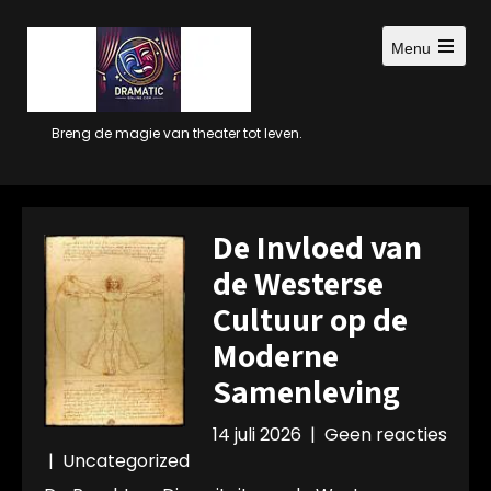
Ga
naar
Menu
inhoud
Open
main
menu
Breng de magie van theater tot leven.
De Invloed van
de Westerse
Cultuur op de
Moderne
Samenleving
14 juli 2026
|
Geen reacties
|
Uncategorized