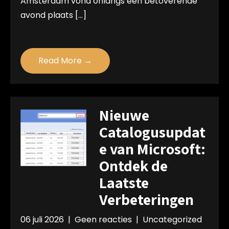
Amsterdam vond onlangs een betoverende
avond plaats […]
Read More →
Nieuwe
Catalogusupdat
e van Microsoft:
Ontdek de
Laatste
Verbeteringen
06 juli 2026
|
Geen reacties
|
Uncategorized