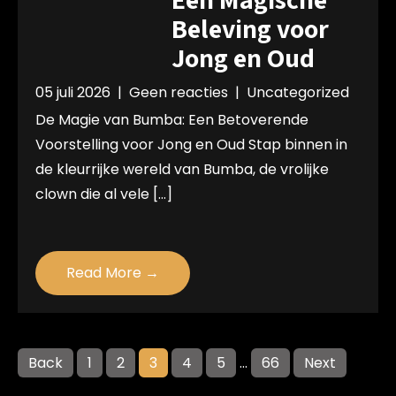
Beleving voor
Jong en Oud
05 juli 2026
|
Geen reacties
|
Uncategorized
De Magie van Bumba: Een Betoverende
Voorstelling voor Jong en Oud Stap binnen in
de kleurrijke wereld van Bumba, de vrolijke
clown die al vele […]
Read More →
Posts
Back
1
2
3
4
5
…
66
Next
pagination