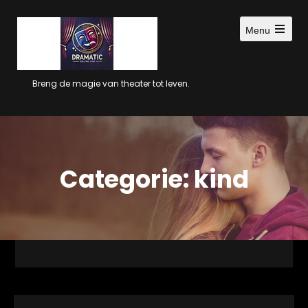
Ga
naar
Menu
inhoud
Open
main
menu
Breng de magie van theater tot leven.
Categorie:
kind