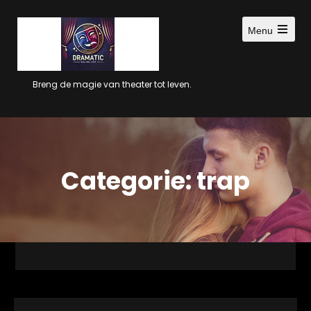
Ga
naar
Menu
inhoud
Open
main
menu
Breng de magie van theater tot leven.
Categorie:
trap