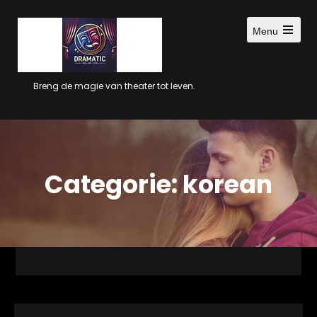
Ga
naar
Menu
inhoud
Open
main
menu
Breng de magie van theater tot leven.
Categorie:
korean