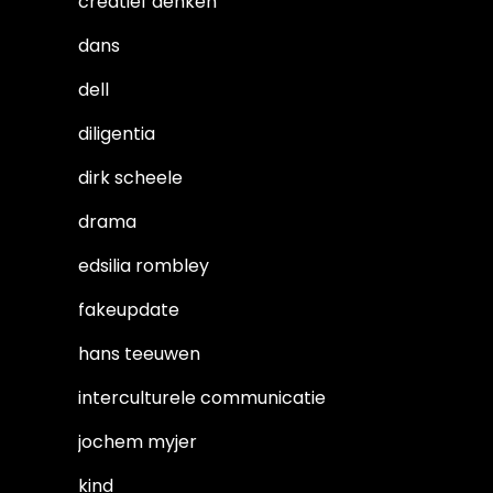
creatief denken
dans
dell
diligentia
dirk scheele
drama
edsilia rombley
fakeupdate
hans teeuwen
interculturele communicatie
jochem myjer
kind