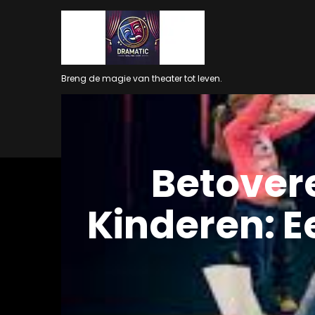
Ga
naar
inhoud
Breng de magie van theater tot leven.
Betover
Kinderen: E