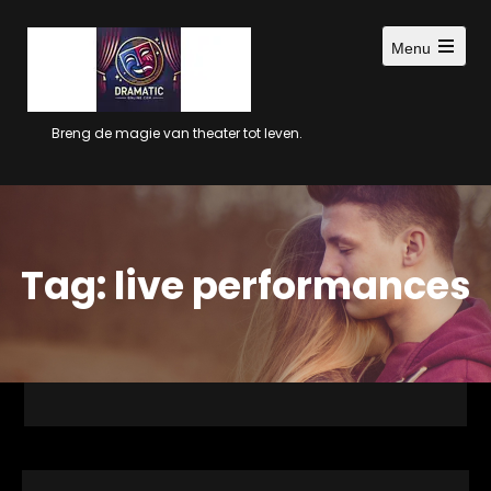
Ga
naar
Menu
inhoud
Open
main
menu
Breng de magie van theater tot leven.
Tag:
live performances