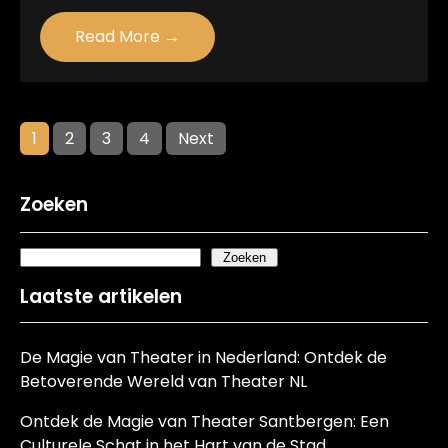
Read More →
Posts
1
2
3
4
Next
navigation
Zoeken
Zoeken
Laatste artikelen
De Magie van Theater in Nederland: Ontdek de
Betoverende Wereld van Theater NL
Ontdek de Magie van Theater Santbergen: Een
Culturele Schat in het Hart van de Stad