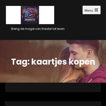
Ga
naar
Menu
inhoud
Open
main
menu
Breng de magie van theater tot leven.
Tag:
kaartjes kopen