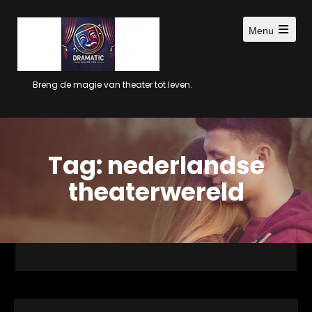
Ga
naar
Menu
inhoud
Open
main
menu
Breng de magie van theater tot leven.
Tag:
nederlandse
theaterwereld