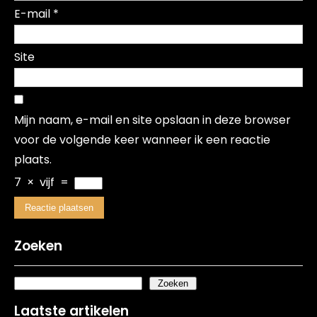
E-mail
*
Site
Mijn naam, e-mail en site opslaan in deze browser
voor de volgende keer wanneer ik een reactie
plaats.
7
×
vijf
=
Zoeken
Zoeken
Laatste artikelen