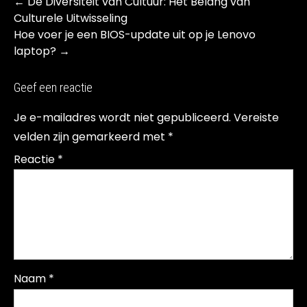
Post
←
De Diversiteit van Cultuur: Het Belang van
navigation
Culturele Uitwisseling
Hoe voer je een BIOS-update uit op je Lenovo
laptop?
→
Geef een reactie
Je e-mailadres wordt niet gepubliceerd.
Vereiste
velden zijn gemarkeerd met
*
Reactie
*
Naam
*