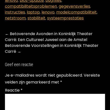
lenovo
,
bios-update
,
bugfixes
,
compatibiliteitsproblemen
,
gegevensverlies
,
instructies
,
laptop
,
lenovo
,
modelcompatibiliteit
,
netstroom
,
stabiliteit
,
systeemprestaties
Post
←
Betoverende Avonden in Koninklijk Theater
navigation
Carré: Een Cultureel Juweel aan de Amstel
Betoverende Voorstellingen in Koninklijk Theater
Carré
→
Geef een reactie
Je e-mailadres wordt niet gepubliceerd.
Vereiste
velden zijn gemarkeerd met
*
Reactie
*