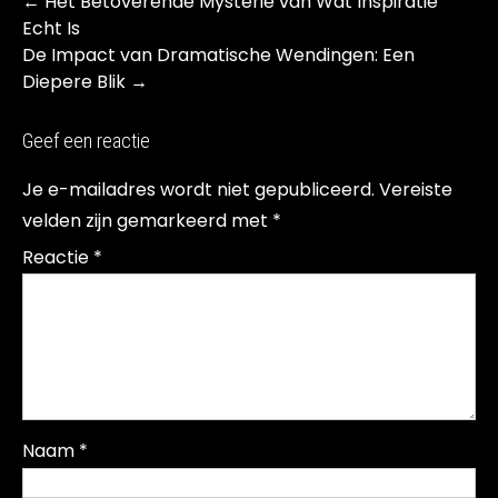
Post
←
Het Betoverende Mysterie van Wat Inspiratie
navigation
Echt Is
De Impact van Dramatische Wendingen: Een
Diepere Blik
→
Geef een reactie
Je e-mailadres wordt niet gepubliceerd.
Vereiste
velden zijn gemarkeerd met
*
Reactie
*
Naam
*