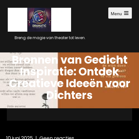
Ga
naar
Menu
inhoud
Open
main
menu
Breng de magie van theater tot leven.
Bronnen van Gedicht
Inspiratie: Ontdek
Creatieve Ideeën voor
Dichters
10 juni 2025
|
Geen reacties