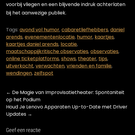
voorbij vliegen en een blijvende indruk achterlaten
bij het aanwezige publiek.
Tags:
avond vol humor
,
cabaretliefhebbers
,
daniel
arends
,
evenementenlocatie
,
humor
,
kaartjes
,
kaartjes daniel arends
,
locatie
,
maatschappijkritische observaties
,
observaties
,
online ticketplatforms
,
shows
,
theater
,
tips
,
uitverkocht
,
verwachten
,
vrienden en familie
,
wendingen
,
zelfspot
Post
←
De Magie van Improvisatietheater: Spontaniteit
navigation
op het Podium
Houd Je Lenovo Apparaten Up-to-Date met Driver
Updates
→
Geef een reactie