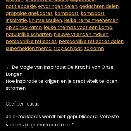
notitieboekje
,
ervaringen delen
,
gedachten delen
,
grappige anekdotes
,
kamppost
,
kamppost
inspiratie
,
knutselspullen
,
leuke items meenemen
op schoolkamp
,
leuke thema's voor een kamp
,
natuurlijke schatten
,
nieuwe vrienden maken
,
persoonlijke reflecties
,
persoonlijke reflecties delen
,
superhelden thema
,
tropisch par
,
zaklamp
Post
←
De Magie van Inspiratie: De Kracht van Onze
navigation
Longen
Hoe inspiratie te krijgen en je creativiteit te laten
stromen
→
Geef een reactie
Je e-mailadres wordt niet gepubliceerd.
Vereiste
velden zijn gemarkeerd met
*