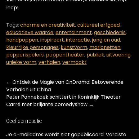
loop!
Tags:
charme en creativiteit
,
cultureel erfgoed
,
educatieve waarde
,
entertainment
,
geschiedenis
,
handpoppen
,
inspireert
,
interactie
,
jong en oud
,
kleurrijke personages
,
kunstvorm
,
marionetten
,
poppenspelers
,
poppentheater
,
publiek
,
uitvoering
,
unieke vorm
,
verhalen
,
vermaakt
Post
←
Ontdek de Magie van CnDrama: Betoverende
navigation
Verhalen uit China
Peter Pannekoek schittert in Koninklijk Theater
Carré met briljante comedyshow
→
Geef een reactie
Je e-mailadres wordt niet gepubliceerd.
Vereiste