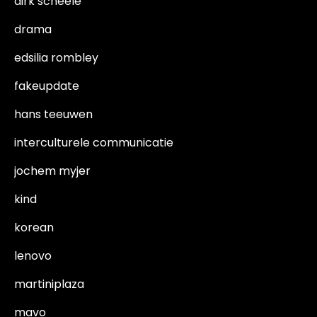
dirk scheele
drama
edsilia rombley
fakeupdate
hans teeuwen
interculturele communicatie
jochem myjer
kind
korean
lenovo
martiniplaza
mavo