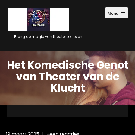
Ga
naar
Menu
inhoud
Open
main
menu
Breng de magie van theater tot leven.
Het Komedische Genot
van Theater van de
Klucht
19 maart 2025
|
Geen reacties