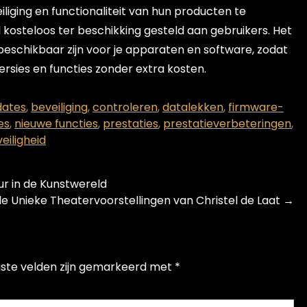
liging en functionaliteit van hun producten te
osteloos ter beschikking gesteld aan gebruikers. Het
 beschikbaar zijn voor je apparaten en software, zodat
ersies en functies zonder extra kosten.
dates
,
beveiliging
,
controleren
,
datalekken
,
firmware-
es
,
nieuwe functies
,
prestaties
,
prestatieverbeteringen
,
veiligheid
r in de Kunstwereld
e Unieke Theatervoorstellingen van Christel de Laat
→
iste velden zijn gemarkeerd met
*