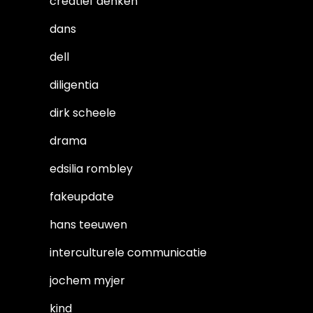
creatief denken
dans
dell
diligentia
dirk scheele
drama
edsilia rombley
fakeupdate
hans teeuwen
interculturele communicatie
jochem myjer
kind