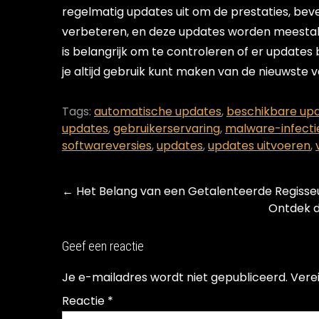
regelmatig updates uit om de prestaties, bevei
verbeteren, en deze updates worden meestal k
is belangrijk om te controleren of er updates
je altijd gebruik kunt maken van de nieuwste v
Tags:
automatische updates
,
beschikbare up
updates
,
gebruikerservaring
,
malware-infecti
softwareversies
,
updates
,
updates uitvoeren
,
Post
←
Het Belang van een Getalenteerde Regisseu
navigation
Ontdek d
Geef een reactie
Je e-mailadres wordt niet gepubliceerd.
Vere
Reactie
*