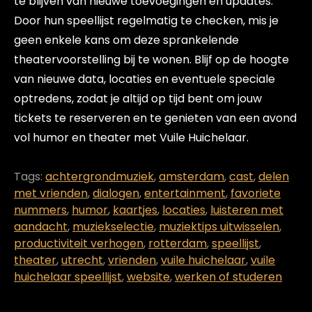
te blijven van nieuwe toevoegingen en updates.
Door hun speellijst regelmatig te checken, mis je
geen enkele kans om deze sprankelende
theatervoorstelling bij te wonen. Blijf op de hoogte
van nieuwe data, locaties en eventuele speciale
optredens, zodat je altijd op tijd bent om jouw
tickets te reserveren en te genieten van een avond
vol humor en theater met Vuile Huichelaar.
Tags:
achtergrondmuziek
,
amsterdam
,
cast
,
delen
met vrienden
,
dialogen
,
entertainment
,
favoriete
nummers
,
humor
,
kaartjes
,
locaties
,
luisteren met
aandacht
,
muziekselectie
,
muziektips uitwisselen
,
productiviteit verhogen
,
rotterdam
,
speellijst
,
theater
,
utrecht
,
vrienden
,
vuile huichelaar
,
vuile
huichelaar speellijst
,
website
,
werken of studeren