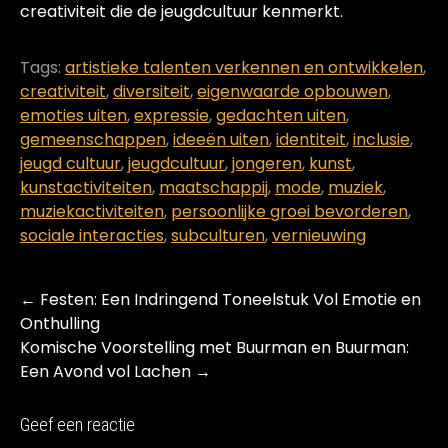
creativiteit die de jeugdcultuur kenmerkt.
Tags:
artistieke talenten verkennen en ontwikkelen
,
creativiteit
,
diversiteit
,
eigenwaarde opbouwen
,
emoties uiten
,
expressie
,
gedachten uiten
,
gemeenschappen
,
ideeën uiten
,
identiteit
,
inclusie
,
jeugd cultuur
,
jeugdcultuur
,
jongeren
,
kunst
,
kunstactiviteiten
,
maatschappij
,
mode
,
muziek
,
muziekactiviteiten
,
persoonlijke groei bevorderen
,
sociale interacties
,
subculturen
,
vernieuwing
Post
←
Festen: Een Indringend Toneelstuk Vol Emotie en
navigation
Onthulling
Komische Voorstelling met Buurman en Buurman:
Een Avond vol Lachen
→
Geef een reactie