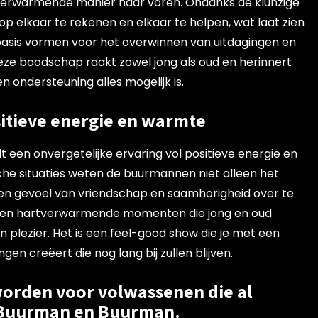
verwarmende manier naar voren. Ondanks de klunzige
p elkaar te rekenen en elkaar te helpen, wat laat zien
asis vormen voor het overwinnen van uitdagingen en
ze boodschap raakt zowel jong als oud en herinnert
 ondersteuning alles mogelijk is.
sitieve energie en warmte
 een onvergetelijke ervaring vol positieve energie en
he situaties weten de buurmannen niet alleen het
en gevoel van vriendschap en saamhorigheid over te
or en hartverwarmende momenten die jong en oud
 plezier. Het is een feel-good show die je met een
gen creëert die nog lang bij zullen blijven.
 worden voor volwassenen die al
 Buurman en Buurman.