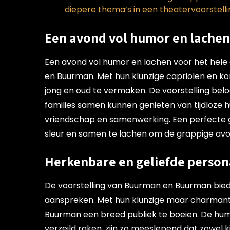
diepere thema’s in een theatervoorstelli
Een avond vol humor en lachen 
Een avond vol humor en lachen voor het hele g
en Buurman. Met hun klunzige capriolen en k
jong en oud te vermaken. De voorstelling belo
families samen kunnen genieten van tijdloz
vriendschap en samenwerking. Een perfecte 
sleur en samen te lachen om de grappige av
Herkenbare en geliefde person
De voorstelling van Buurman en Buurman bied
aanspreken. Met hun klunzige maar charma
Buurman een breed publiek te boeien. De hum
verzeild raken, zijn zo meeslepend dat zowel 