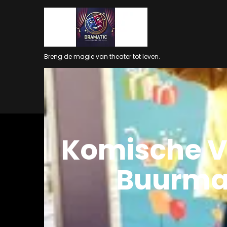
Ga
naar
inhoud
Breng de magie van theater tot leven.
Komische V
Buurman