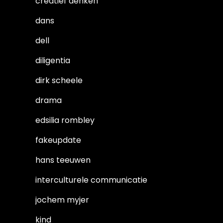
creatief denken
dans
dell
diligentia
dirk scheele
drama
edsilia rombley
fakeupdate
hans teeuwen
interculturele communicatie
jochem myjer
kind