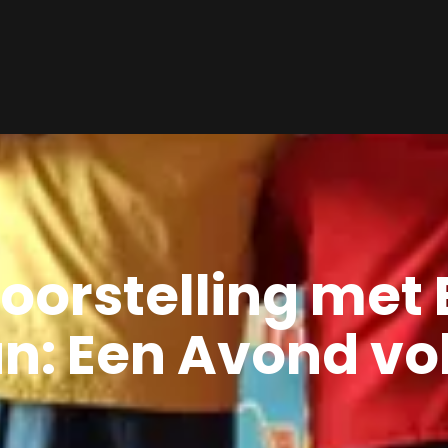
oorstelling met
: Een Avond vo